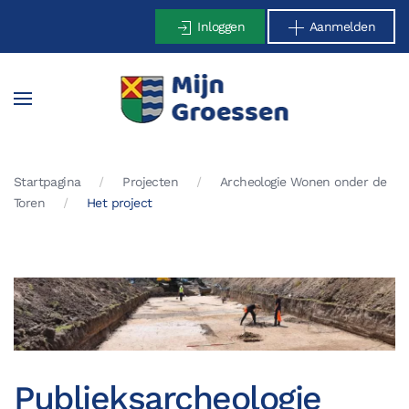
Inloggen
Aanmelden
Terug naar hoofdinhoud
Startpagina
Projecten
Archeologie Wonen onder de
Toren
Het project
Publieksarcheologie