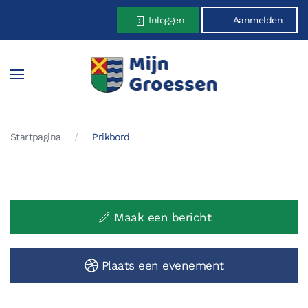
Inloggen
Aanmelden
Terug naar hoofdinhoud
Startpagina
Prikbord
Maak een bericht
Plaats een evenement