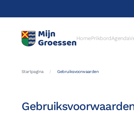
Terug naar hoofdinhoud
Home
Prikbord
Agenda
V
Startpagina
Gebruiksvoorwaarden
Gebruiksvoorwaarde