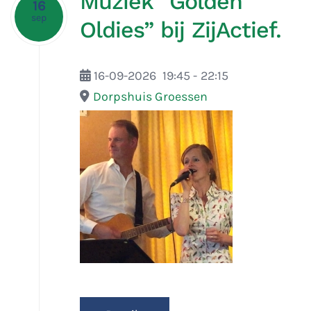
Muziek “Golden
16
sep
Oldies” bij ZijActief.
16-09-2026
19:45
-
22:15
Dorpshuis Groessen