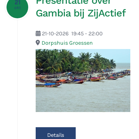
Presentatie over
21
okt
Gambia bij ZijActief
21-10-2026
19:45
-
22:00
Dorpshuis Groessen
Details