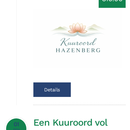
Details
Een Kuuroord vol
01
nov