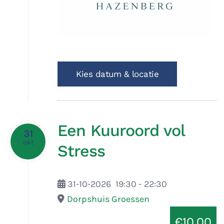
Kies datum & locatie
Een Kuuroord vol
31
okt
Stress
31-10-2026
19:30
-
22:30
Dorpshuis Groessen
€10.00