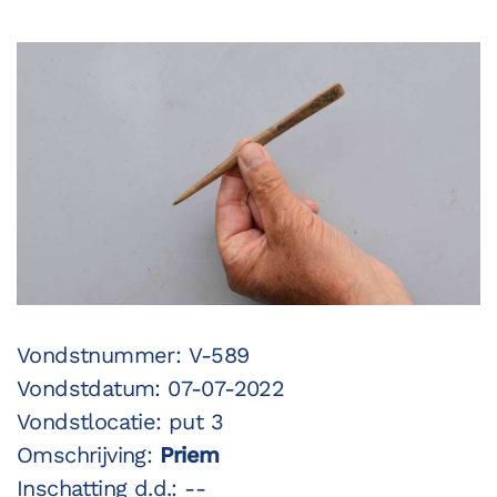
Vondstnummer: V-589
Vondstdatum: 07-07-2022
Vondstlocatie: put 3
Omschrijving:
Priem
Inschatting d.d.: --