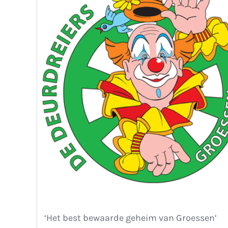
‘Het best bewaarde geheim van Groessen’