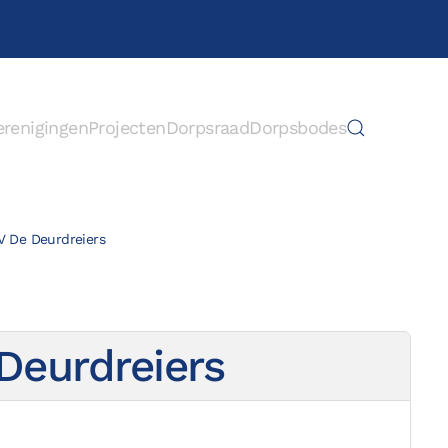
erenigingen
Projecten
Dorpsraad
Dorpsbodes
V De Deurdreiers
Deurdreiers