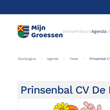
Terug naar hoofdinhoud
Home
Prikbord
Agenda
V
Startpagina
Agenda
Feest
Prinsenbal C
Prinsenbal CV De 