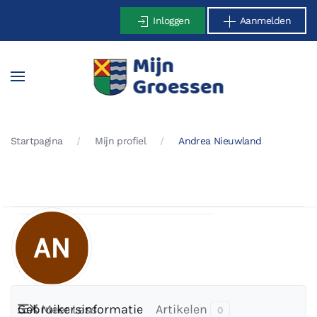
Inloggen
Aanmelden
Terug naar hoofdinhoud
Startpagina
Mijn profiel
Andrea Nieuwland
AN
Views
924
OFFLINE
Gebruikersinformatie
Meer
Less
Artikelen
0