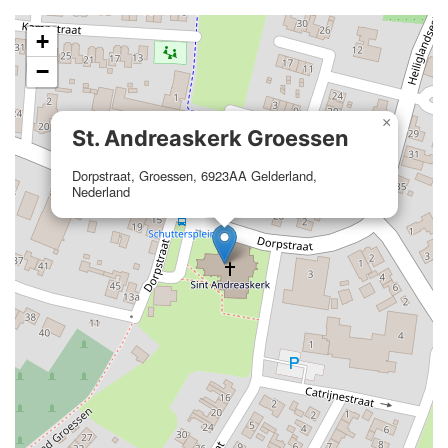
+
−
×
St. Andreaskerk Groessen
Dorpstraat, Groessen, 6923AA Gelderland,
Nederland