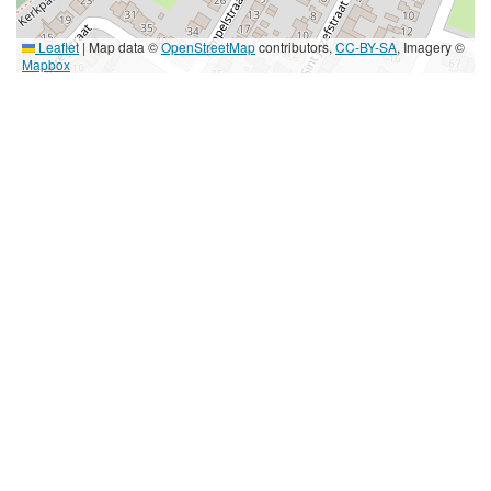
Leaflet
|
Map data ©
OpenStreetMap
contributors,
CC-BY-SA
, Imagery ©
Mapbox